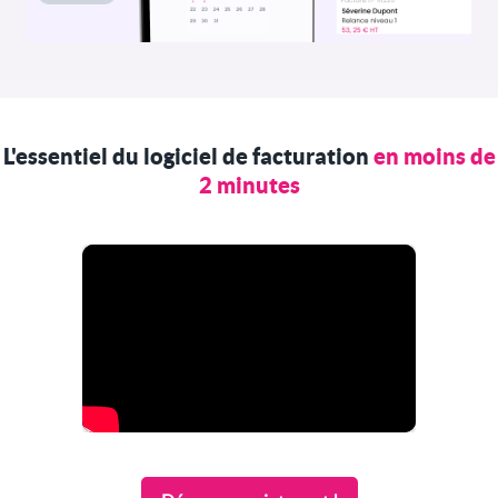
L'essentiel du logiciel de facturation
en moins de
2 minutes
Pour afficher ce contenu vidéo Youtube, vous devez
accepter les cookies
Marketing
.
Ces cookies nous permettent de vous proposer un
contenu personnalisé en fonction de votre navigation et
vos préférences.
J'autorise